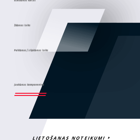
Uzklāšanas kārtas
Žūšanas laiks
Pulēšanas/ slīpēšanas laiks
Jaukšanas komponentes
LIETOŠANAS NOTEIKUMI