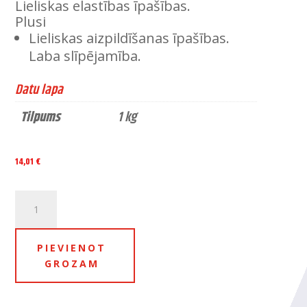
Lieliskas elastības īpašības.
Plusi
Lieliskas aizpildīšanas īpašības.
Laba slīpējamība.
Datu lapa
Tilpums
1 kg
14,01
€
PLASTIC
PUTTY
BLACK
daudzums
PIEVIENOT
GROZAM