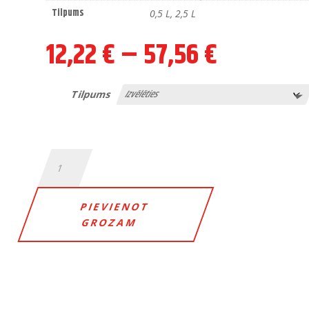
Tilpums
0,5 L, 2,5 L
Price
12,22
€
–
57,56
€
range:
12,22 €
through
Tilpums
57,56 €
HARDENER
HIGH
SOLID
daudzums
PIEVIENOT
GROZAM