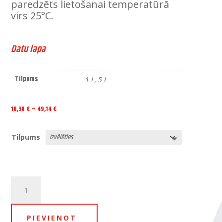
paredzēts lietošanai temperatūrā
virs 25°C.
Datu lapa
Tilpums
1 L, 5 L
Price
10,38
€
–
49,14
€
range:
10,38 €
Tilpums
through
49,14 €
075.0030
MULTICRYL
THINNER
SLOW
PIEVIENOT